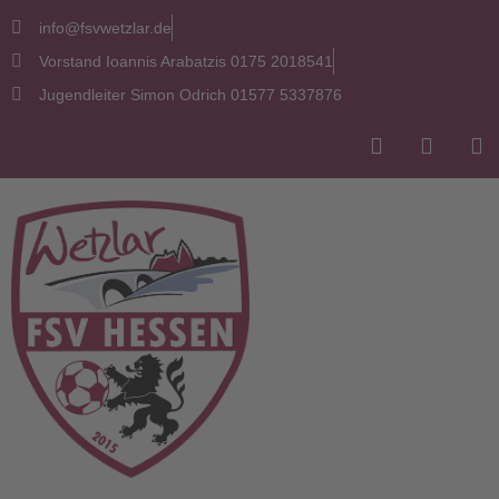
info@fsvwetzlar.de
Vorstand Ioannis Arabatzis 0175 2018541
Jugendleiter Simon Odrich 01577 5337876