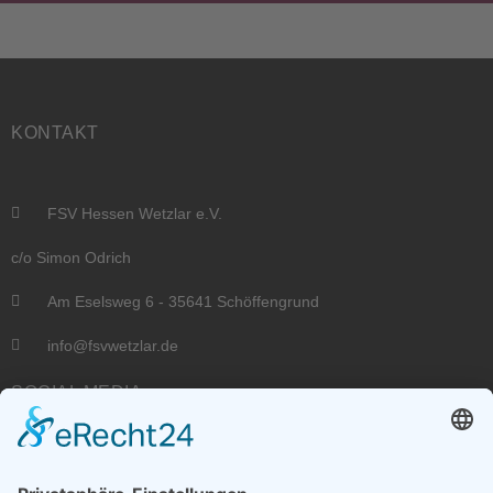
KONTAKT
FSV Hessen Wetzlar e.V.
c/o Simon Odrich
Am Eselsweg 6 - 35641 Schöffengrund
info@fsvwetzlar.de
SOCIAL MEDIA