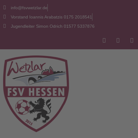
info@fsvwetzlar.de
Vorstand Ioannis Arabatzis 0175 2018541
Jugendleiter Simon Odrich 01577 5337876