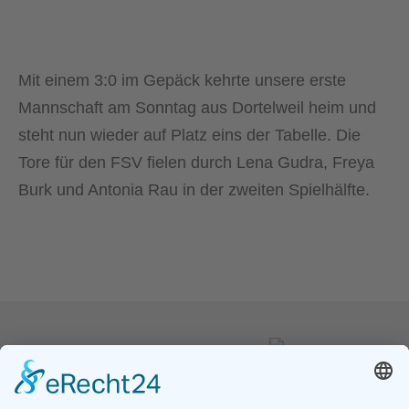
KONTAKT
FSV Hessen Wetzlar e.V.
c/o Simon Odrich