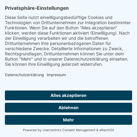
Am Eselsweg 6 - 35641 Schöffengrund
info@fsvwetzlar.de
SOCIAL MEDIA
VERBÄNDE
RECHTLICHES
Datenschutz