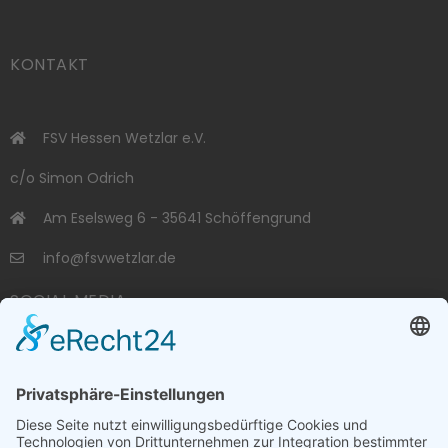
KONTAKT
FSV Hessen Wetzlar e.V.
c/o Simon Odrich
Am Eselsweg 6 - 35641 Schöffengrund
info@fsvwetzlar.de
SOCIAL MEDIA
VERBÄNDE