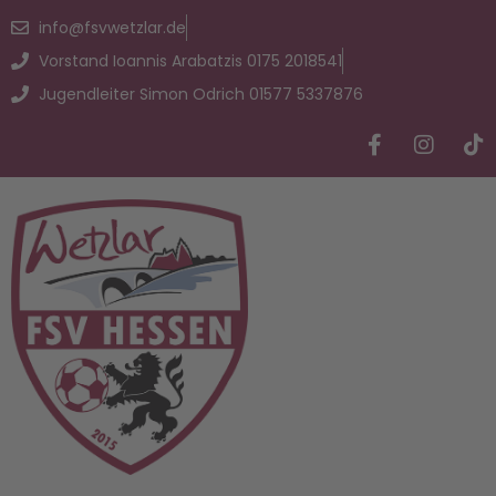
info@fsvwetzlar.de
Vorstand Ioannis Arabatzis 0175 2018541
Jugendleiter Simon Odrich 01577 5337876