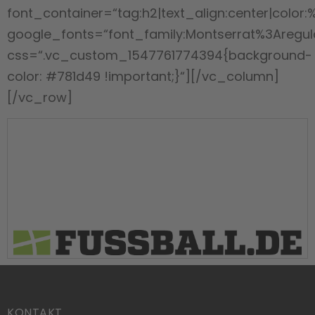
font_container=“tag:h2|text_align:center|color:%
google_fonts=“font_family:Montserrat%3Aregu
css=“.vc_custom_1547761774394{background-
color: #781d49 !important;}“][/vc_column]
[/vc_row]
KONTAKT