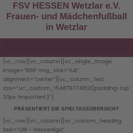
FSV HESSEN Wetzlar e.V.
Frauen- und Mädchenfußball
in Wetzlar
[vc_row][vc_column][vc_single_image
image=“806″ img_size=“full“
alignment=“center“][vc_column_text
css=“.vc_custom_1548797741621{padding-top:
20px !important;}“]
PRÄSENTIERT DIE SPIELTAGSÜBERSICHT
[vc_row][vc_column][vc_custom_heading
text=“U16 – Hessenliga“