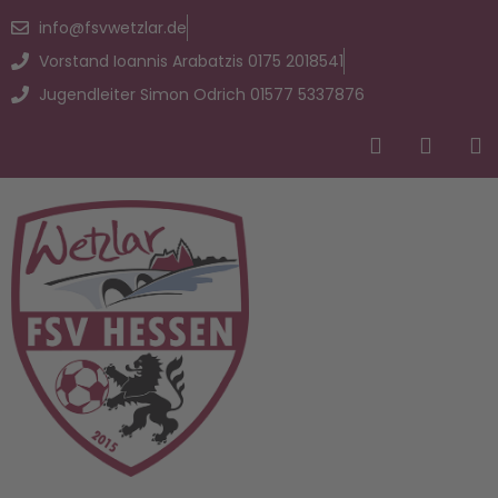
info@fsvwetzlar.de
Vorstand Ioannis Arabatzis 0175 2018541
Jugendleiter Simon Odrich 01577 5337876