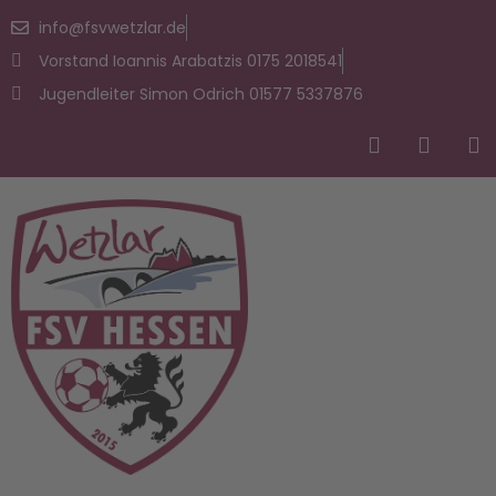
info@fsvwetzlar.de
Vorstand Ioannis Arabatzis 0175 2018541
Jugendleiter Simon Odrich 01577 5337876