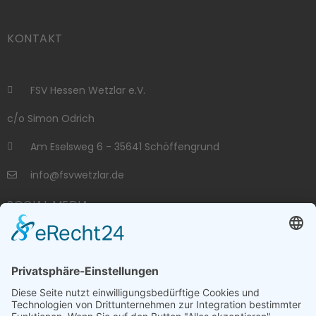
KONTAKT
FSV Hessen Wetzlar e.V.
c/o Simon Odrich
Am Eselsweg 6 - 35641 Schöffengrund
info@fsvwetzlar.de
SOCIAL MEDIA
VERBÄNDE