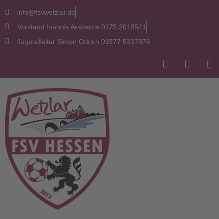
info@fsvwetzlar.de
Vorstand Ioannis Arabatzis 0175 2018541
Jugendleiter Simon Odrich 01577 5337876