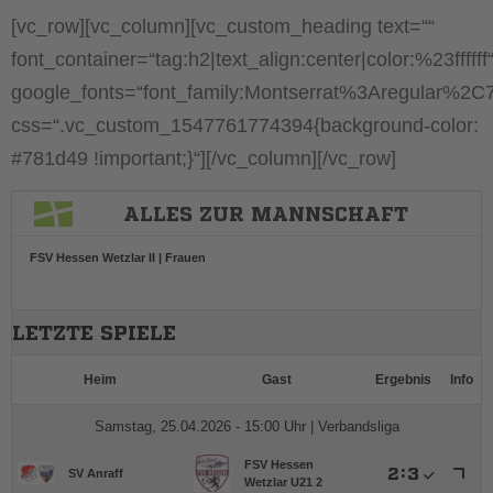
[vc_row][vc_column][vc_custom_heading text=““
font_container=“tag:h2|text_align:center|color:%23ffffff
google_fonts=“font_family:Montserrat%3Aregular%2
css=“.vc_custom_1547761774394{background-color:
#781d49 !important;}“][/vc_column][/vc_row]