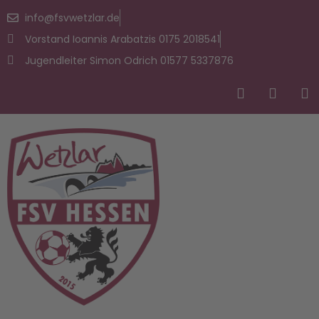
info@fsvwetzlar.de
Vorstand Ioannis Arabatzis 0175 2018541
Jugendleiter Simon Odrich 01577 5337876