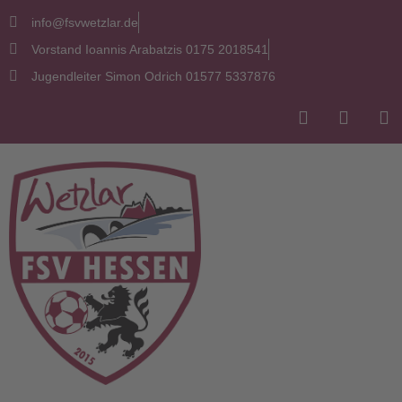
info@fsvwetzlar.de
Vorstand Ioannis Arabatzis 0175 2018541
Jugendleiter Simon Odrich 01577 5337876